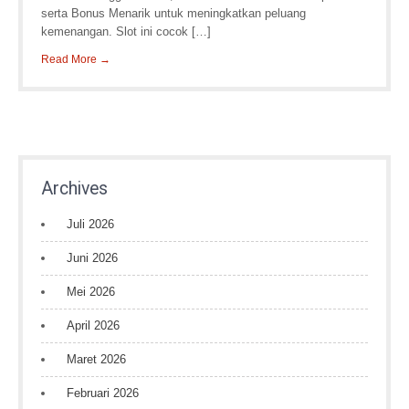
serta Bonus Menarik untuk meningkatkan peluang
kemenangan. Slot ini cocok […]
Read More →
Archives
Juli 2026
Juni 2026
Mei 2026
April 2026
Maret 2026
Februari 2026