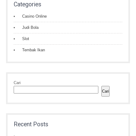
Categories
Casino Online
Judi Bola
Slot
Tembak Ikan
Cari
Cari
Recent Posts