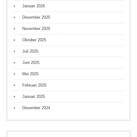
Januari 2026
Desember 2025
November 2025
Oktober 2025
Juli 2025
Juni 2025
Mei 2025
Februari 2025
Januari 2025
Desember 2024