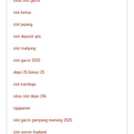
situs slot gacor
slot bonus
slot jepang
slot deposit qris
slot mahjong
slot gacor 2025
depo 25 bonus 25
slot kamboja
situs slot depo 10k
rajapanen
slot gacor gampang menang 2026
slot server thailand