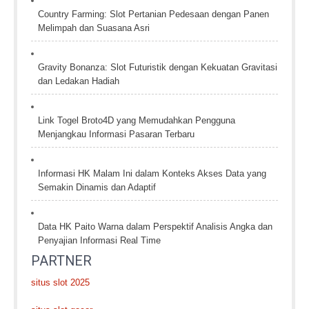
Country Farming: Slot Pertanian Pedesaan dengan Panen
Melimpah dan Suasana Asri
Gravity Bonanza: Slot Futuristik dengan Kekuatan Gravitasi
dan Ledakan Hadiah
Link Togel Broto4D yang Memudahkan Pengguna
Menjangkau Informasi Pasaran Terbaru
Informasi HK Malam Ini dalam Konteks Akses Data yang
Semakin Dinamis dan Adaptif
Data HK Paito Warna dalam Perspektif Analisis Angka dan
Penyajian Informasi Real Time
PARTNER
situs slot 2025